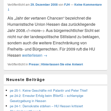
Veröffentlicht am
29. Dezember 2008
von
FJH
—
Keine Kommentare
↓
Als „Jahr der vertanen Chancen“ bezeichnet die
Humanistische Union Hessen das zurückliegende
Jahr 2008.<!–more–> Aus bürgerrechtlicher Sicht sei
nicht nur der landespolitische Stillstand zu beklagen,
sondern auch die weitere Einschränkung von
Freiheits- und Bürgerrechten. Für 2009 ruft die HU
Hessen
weiterlesen
pe 08/7: Mehr Nachhaltigkeit in der h
→
Veröffentlicht in
Presse
|
Hinterlassen Sie eine Antwort
Primärer
Neueste Beiträge
Seitenleisten
Widget-
Bereich
pe 25-1: Keine Geschäfte mit Palantir und Peter Thiel!
pe 24-2: Erneuter Erfolg beim BVerfG – schlampige
Gesetzgebung in Hessen
pe 24-1: Demokratie stärken – HU Hessen kritisiert