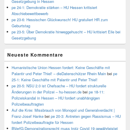
Gesetzgebung in Hessen
pe 24-1: Demokratie stärken – HU Hessen kritisiert
Abschiebewettbewerb
pe 23-6: Hessischen Glückwunsch! HU gratuliert HR zum
Geburtstag
pe 23-5: Über Demokratie hinweggehuscht – HU kritisiert Eile bei
Gesetzgebung
Neueste Kommentare
Humanistische Union Hessen fordert: Keine Geschäfte mit
Palantir und Peter Thiel! – dieDatenschützer Rhein Main
bei
pe
25-1: Keine Geschäfte mit Palantir und Peter Thiel!
pe 20-5: NSU 2.0 ist Chefsache – HU fordert strukturelle
Änderungen in der Polizei – hu-hessen.de
bei
pe 18-11:
Polizeiskandal in Hessen – HU fordert unabhängigen
Polizeibeauftragten
Auf die Knie: Missbrauch von Monopol und Generalverdacht |
Franz-Josef Hanke
bei
pe 20-3: Antreten gegen Rassismus – HU
fordert Polizeibeauftragte für Hessen
BVerfG:Demonstrationsrecht muss trotz Covid 19 gewährleistet