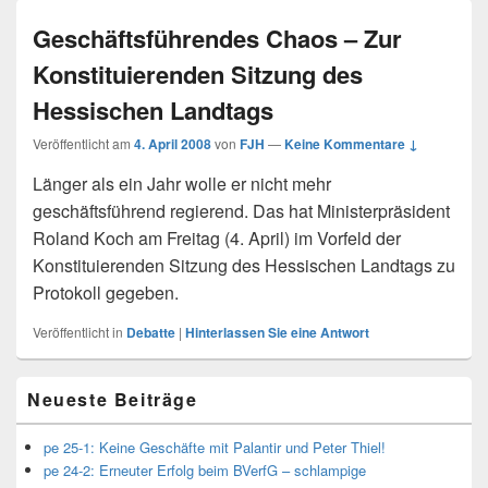
Geschäftsführendes Chaos – Zur
Konstituierenden Sitzung des
Hessischen Landtags
Veröffentlicht am
4. April 2008
von
FJH
—
Keine Kommentare ↓
Länger als ein Jahr wolle er nicht mehr
geschäftsführend regierend. Das hat Ministerpräsident
Roland Koch am Freitag (4. April) im Vorfeld der
Konstituierenden Sitzung des Hessischen Landtags zu
Protokoll gegeben.
Veröffentlicht in
Debatte
|
Hinterlassen Sie eine Antwort
Primärer
Neueste Beiträge
Seitenleisten
Widget-
Bereich
pe 25-1: Keine Geschäfte mit Palantir und Peter Thiel!
pe 24-2: Erneuter Erfolg beim BVerfG – schlampige