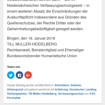
Niedersächsischen Verfassungsschutzgesetz – in
einem weiteren Absatz die Einschränkungen der
Auskunftspflicht insbesondere aus Gründen des
Quellenschutzes, der Rechte Dritter oder der
Geheimhaltungsbedürftigkeit geregelt werden.
Bingen, den 16. Januar 2018
TILL MULLER-HEIDELBERG
Rechtsanwalt, Beiratsmitglied und Ehemaliger
Bundesvorsitzender Humanistische Union
Teilen mit:
K
K
Z
l
l
u
i
i
m
c
c
T
Dieser Beitrag wurde veröffentlicht in
Aktivitäten
,
Debatte
,
k
k
e
,
,
i
Hintergrund
und gekennzeichnet mit
Anhörung
,
Hessischer Landtag
,
u
u
l
Stellungnahme
,
Till Müller-Heidelberg
,
Verfassungsschutz
von
FJH
.
m
m
e
ü
a
n
Permalink
b
u
a
e
f
u