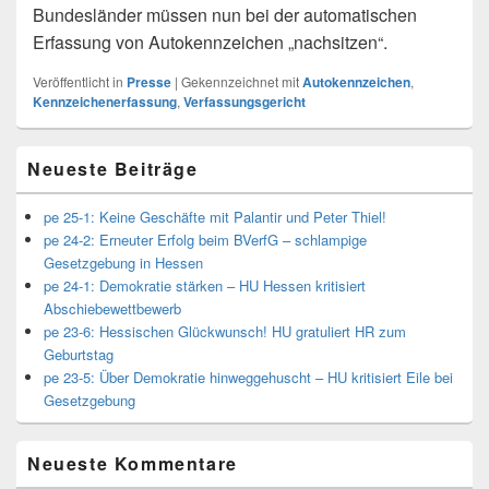
Bundesländer müssen nun bei der automatischen
Erfassung von Autokennzeichen „nachsitzen“.
Veröffentlicht in
Presse
|
Gekennzeichnet mit
Autokennzeichen
,
Kennzeichenerfassung
,
Verfassungsgericht
Primärer
Neueste Beiträge
Seitenleisten
Widget-
Bereich
pe 25-1: Keine Geschäfte mit Palantir und Peter Thiel!
pe 24-2: Erneuter Erfolg beim BVerfG – schlampige
Gesetzgebung in Hessen
pe 24-1: Demokratie stärken – HU Hessen kritisiert
Abschiebewettbewerb
pe 23-6: Hessischen Glückwunsch! HU gratuliert HR zum
Geburtstag
pe 23-5: Über Demokratie hinweggehuscht – HU kritisiert Eile bei
Gesetzgebung
Neueste Kommentare