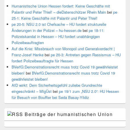
Humanistische Union Hessen fordert: Keine Geschäfte mit
Palantir und Peter Thiel! – dieDatenschützer Rhein Main
bei
pe
25-1: Keine Geschäfte mit Palantir und Peter Thiel!
pe 20-5: NSU 2.0 ist Chefsache – HU fordert strukturelle
Änderungen in der Polizei – hu-hessen.de
bei
pe 18-11:
Polizeiskandal in Hessen – HU fordert unabhängigen
Polizeibeauftragten
Auf die Knie: Missbrauch von Monopol und Generalverdacht |
Franz-Josef Hanke
bei
pe 20-3: Antreten gegen Rassismus – HU
fordert Polizeibeauftragte für Hessen
BVerfG:Demonstrationsrecht muss trotz Covid 19 gewährleistet
bleiben!
bei
BVerfG:Demonstrationsrecht muss trotz Covid 19
gewährleistet bleiben!
AfD wirkt: Dem Sicherheitsgefühl zuliebe Grundrechte
eingeschränkt – MIgÜst
bei
pe 19/1 zum „NSU 2.0“: HU Hessen
für Besuch von Bouffier bei Seda Basay-Yildiz
Beiträge der humanistischen Union