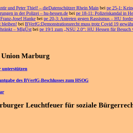
ntir und Peter Thiel! – dieDatenschützer Rhein Main
bei
pe 25-1: Keine
rungen in der Polizei – hu-hessen.de
bei
pe 18-11: Polizeiskandal in H
 Franz-Josef Hanke
bei
pe 20-3: Antreten gegen Rassismus – HU fordert
 bleiben!
bei
BVerfG:Demonstrationsrecht muss trotz Covid 19 gewährl
chränkt – MIgÜst
bei
pe 19/1 zum „NSU 2.0“: HU Hessen für Besuch v
e Union Marburg
 unterstützen
anntgabe des BVerfG-Beschlusses zum HSOG
ar
burger Leuchtfeuer für soziale Bürgerrec