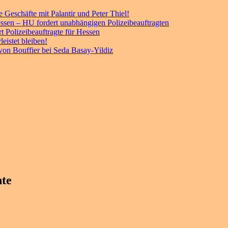
 Geschäfte mit Palantir und Peter Thiel!
essen – HU fordert unabhängigen Polizeibeauftragten
 Polizeibeauftragte für Hessen
eistet bleiben!
on Bouffier bei Seda Basay-Yildiz
hte