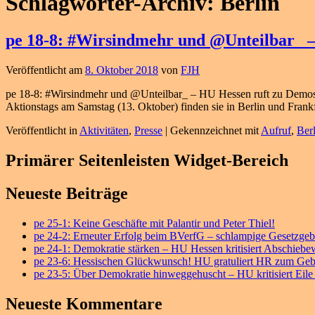
Schlagwörter-Archiv:
Berlin
pe 18-8: #Wirsindmehr und @Unteilbar_ –
Veröffentlicht am
8. Oktober 2018
von
FJH
pe 18-8: #Wirsindmehr und @Unteilbar_ – HU Hessen ruft zu Demos
Aktionstags am Samstag (13. Oktober) finden sie in Berlin und Frankfu
Veröffentlicht in
Aktivitäten
,
Presse
|
Gekennzeichnet mit
Aufruf
,
Berl
Primärer Seitenleisten Widget-Bereich
Neueste Beiträge
pe 25-1: Keine Geschäfte mit Palantir und Peter Thiel!
pe 24-2: Erneuter Erfolg beim BVerfG – schlampige Gesetzge
pe 24-1: Demokratie stärken – HU Hessen kritisiert Abschieb
pe 23-6: Hessischen Glückwunsch! HU gratuliert HR zum Geb
pe 23-5: Über Demokratie hinweggehuscht – HU kritisiert Eil
Neueste Kommentare