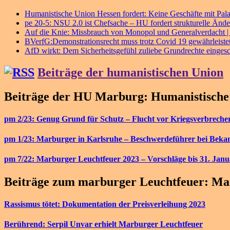
Humanistische Union Hessen fordert: Keine Geschäfte mit Pala
pe 20-5: NSU 2.0 ist Chefsache – HU fordert strukturelle Ände
Auf die Knie: Missbrauch von Monopol und Generalverdacht |
BVerfG:Demonstrationsrecht muss trotz Covid 19 gewährleistet
AfD wirkt: Dem Sicherheitsgefühl zuliebe Grundrechte einges
Beiträge der humanistischen Union
Beiträge der HU Marburg: Humanistisch
pm 2/23: Genug Grund für Schutz – Flucht vor Kriegsverbrecher
pm 1/23: Marburger in Karlsruhe – Beschwerdeführer bei Bek
pm 7/22: Marburger Leuchtfeuer 2023 – Vorschläge bis 31. Janu
Beiträge zum marburger Leuchtfeuer: Mar
Rassismus tötet: Dokumentation der Preisverleihung 2023
Berührend: Serpil Unvar erhielt Marburger Leuchtfeuer