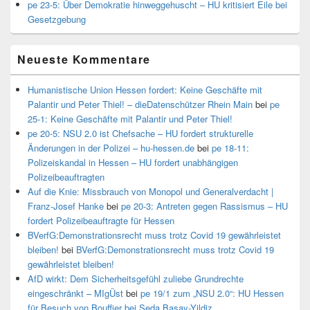
pe 23-5: Über Demokratie hinweggehuscht – HU kritisiert Eile bei
Gesetzgebung
Neueste Kommentare
Humanistische Union Hessen fordert: Keine Geschäfte mit
Palantir und Peter Thiel! – dieDatenschützer Rhein Main
bei
pe
25-1: Keine Geschäfte mit Palantir und Peter Thiel!
pe 20-5: NSU 2.0 ist Chefsache – HU fordert strukturelle
Änderungen in der Polizei – hu-hessen.de
bei
pe 18-11:
Polizeiskandal in Hessen – HU fordert unabhängigen
Polizeibeauftragten
Auf die Knie: Missbrauch von Monopol und Generalverdacht |
Franz-Josef Hanke
bei
pe 20-3: Antreten gegen Rassismus – HU
fordert Polizeibeauftragte für Hessen
BVerfG:Demonstrationsrecht muss trotz Covid 19 gewährleistet
bleiben!
bei
BVerfG:Demonstrationsrecht muss trotz Covid 19
gewährleistet bleiben!
AfD wirkt: Dem Sicherheitsgefühl zuliebe Grundrechte
eingeschränkt – MIgÜst
bei
pe 19/1 zum „NSU 2.0“: HU Hessen
für Besuch von Bouffier bei Seda Basay-Yildiz