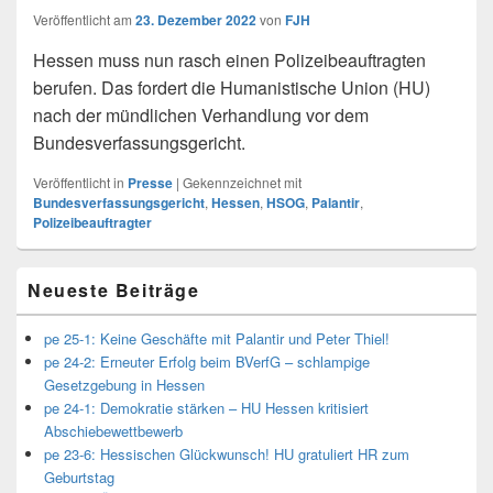
Veröffentlicht am
23. Dezember 2022
von
FJH
Hessen muss nun rasch einen Polizeibeauftragten
berufen. Das fordert die Humanistische Union (HU)
nach der mündlichen Verhandlung vor dem
Bundesverfassungsgericht.
Veröffentlicht in
Presse
|
Gekennzeichnet mit
Bundesverfassungsgericht
,
Hessen
,
HSOG
,
Palantir
,
Polizeibeauftragter
Primärer
Neueste Beiträge
Seitenleisten
Widget-
Bereich
pe 25-1: Keine Geschäfte mit Palantir und Peter Thiel!
pe 24-2: Erneuter Erfolg beim BVerfG – schlampige
Gesetzgebung in Hessen
pe 24-1: Demokratie stärken – HU Hessen kritisiert
Abschiebewettbewerb
pe 23-6: Hessischen Glückwunsch! HU gratuliert HR zum
Geburtstag