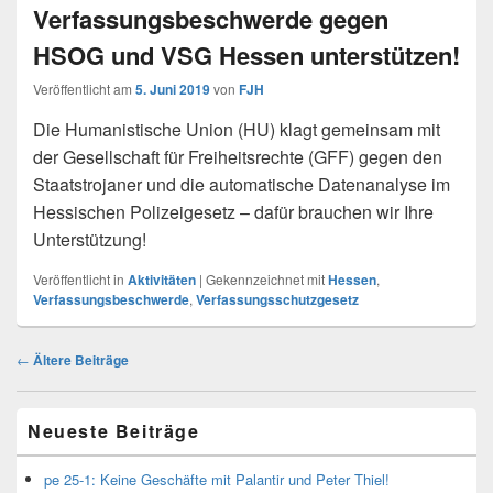
Verfassungsbeschwerde gegen
HSOG und VSG Hessen unterstützen!
Veröffentlicht am
5. Juni 2019
von
FJH
Die Humanistische Union (HU) klagt gemeinsam mit
der Gesellschaft für Freiheitsrechte (GFF) gegen den
Staatstrojaner und die automatische Datenanalyse im
Hessischen Polizeigesetz – dafür brauchen wir Ihre
Unterstützung!
Veröffentlicht in
Aktivitäten
|
Gekennzeichnet mit
Hessen
,
Verfassungsbeschwerde
,
Verfassungsschutzgesetz
Beitragsnavigation
←
Ältere Beiträge
Primärer
Neueste Beiträge
Seitenleisten
Widget-
Bereich
pe 25-1: Keine Geschäfte mit Palantir und Peter Thiel!