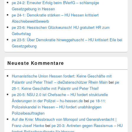
pe 24-2: Erneuter Erfolg beim BVerfG – schlampige
Gesetzgebung in Hessen
pe 24-1: Demokratie stärken – HU Hessen kritisiert
Abschiebewettbewerb
pe 23-6: Hessischen Glückwunsch! HU gratuliert HR zum
Geburtstag
pe 23-5: Über Demokratie hinweggehuscht – HU kritisiert Eile bei
Gesetzgebung
Neueste Kommentare
Humanistische Union Hessen fordert: Keine Geschäfte mit
Palantir und Peter Thiel! – dieDatenschützer Rhein Main
bei
pe
25-1: Keine Geschäfte mit Palantir und Peter Thiel!
pe 20-5: NSU 2.0 ist Chefsache – HU fordert strukturelle
Änderungen in der Polizei – hu-hessen.de
bei
pe 18-11:
Polizeiskandal in Hessen – HU fordert unabhängigen
Polizeibeauftragten
Auf die Knie: Missbrauch von Monopol und Generalverdacht |
Franz-Josef Hanke
bei
pe 20-3: Antreten gegen Rassismus – HU
fordert Polizeibeauftragte für Hessen