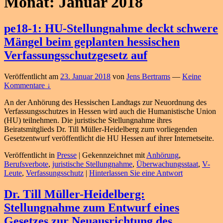
Monat: Januar 2018
pe18-1: HU-Stellungnahme deckt schwere
Mängel beim geplanten hessischen
Verfassungsschutzgesetz auf
Veröffentlicht am
23. Januar 2018
von
Jens Bertrams
—
Keine
Kommentare ↓
An der Anhörung des Hessischen Landtags zur Neuordnung des
Verfassungsschutzes in Hessen wird auch die Humanistische Union
(HU) teilnehmen. Die juristische Stellungnahme ihres
Beiratsmitglieds Dr. Till Müller-Heidelberg zum vorliegenden
Gesetzentwurf veröffentlicht die HU Hessen auf ihrer Internetseite.
Veröffentlicht in
Presse
|
Gekennzeichnet mit
Anhörung
,
Berufsverbote
,
juristische Stellungnahme
,
Überwachungsstaat
,
V-
Leute
,
Verfassungsschutz
|
Hinterlassen Sie eine Antwort
Dr. Till Müller-Heidelberg:
Stellungnahme zum Entwurf eines
Gesetzes zur Neuausrichtung des