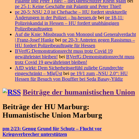
Palantir und Peter Thiel! – dieDatenschützer Rhein Main
bei
pe 25-1: Keine Geschäfte mit Palantir und Peter Thiel!
pe 20-5: NSU 2.0 ist Chefsache – HU fordert strukturelle
Änderungen in der Polizei – hu-hessen.de
bei
pe 18-11:
Polizeiskandal in Hessen – HU fordert unabhängigen
Polizeibeauftragten
Auf die Knie: Missbrauch von Monopol und Generalverdacht
| Franz-Josef Hanke
bei
pe 20-3: Antreten gegen Rassismus –
HU fordert Polizeibeauftragte für Hessen
BVerfG:Demonstrationsrecht muss trotz Covid 19
gewährleistet bleiben!
bei
BVerfG:Demonstrationsrecht muss
trotz Covid 19 gewährleistet bleiben!
AfD wirkt: Dem Sicherheitsgefühl zuliebe Grundrechte
eingeschränkt – MIgÜst
bei
pe 19/1 zum „NSU 2.0“: HU
Hessen für Besuch von Bouffier bei Seda Basay-Yildiz
Beiträge der humanistischen Union
Beiträge der HU Marburg:
Humanistische Union Marburg
pm 2/23: Genug Grund für Schutz – Flucht vor
Kriegsverbrecher unterstützen