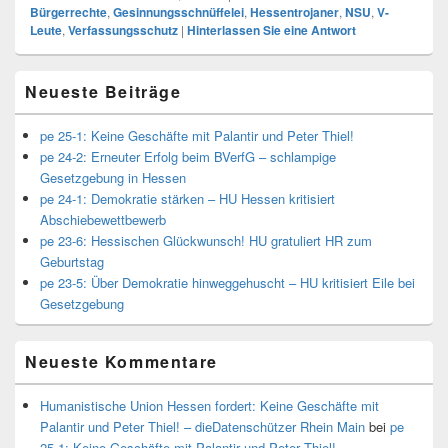
Bürgerrechte
,
Gesinnungsschnüffelei
,
Hessentrojaner
,
NSU
,
V-
Leute
,
Verfassungsschutz
|
Hinterlassen Sie eine Antwort
Primärer
Neueste Beiträge
Seitenleisten
Widget-
Bereich
pe 25-1: Keine Geschäfte mit Palantir und Peter Thiel!
pe 24-2: Erneuter Erfolg beim BVerfG – schlampige
Gesetzgebung in Hessen
pe 24-1: Demokratie stärken – HU Hessen kritisiert
Abschiebewettbewerb
pe 23-6: Hessischen Glückwunsch! HU gratuliert HR zum
Geburtstag
pe 23-5: Über Demokratie hinweggehuscht – HU kritisiert Eile bei
Gesetzgebung
Neueste Kommentare
Humanistische Union Hessen fordert: Keine Geschäfte mit
Palantir und Peter Thiel! – dieDatenschützer Rhein Main
bei
pe
25-1: Keine Geschäfte mit Palantir und Peter Thiel!