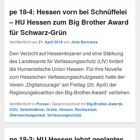
pe 18-4: Hessen vorn bei Schnüffelei
– HU Hessen zum Big Brother Award
für Schwarz-Grün
Veröffentlicht am
21. April 2018
von
Jens Bertrams
Den Verzicht auf Hessentrojaner und eine Stärkung
des Landesamts für Verfassungsschutz (LfV) fordert
die Humanistische Union Hessen. Für ihre Novelle
zum Hessischen Verfassungsschutzgesetz hatte der
Verein „Digitalcourage“ am Freitag (20. April) der
Regierungskoalition den Big-Brother-Award“ verliehen.
Veröffentlicht in
Presse
|
Gekennzeichnet mit
Big-Brother-Awards
,
CDU
,
Geheimdienst
,
Grüne
,
Hessen
,
Rechtsstaat
,
Überwachungsstaat
,
Verfassungsschutz
pe 18-3: HU Hessen lehnt geplantes