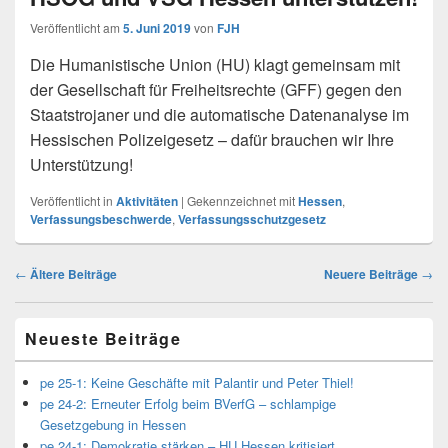
Veröffentlicht am
5. Juni 2019
von
FJH
Die Humanistische Union (HU) klagt gemeinsam mit
der Gesellschaft für Freiheitsrechte (GFF) gegen den
Staatstrojaner und die automatische Datenanalyse im
Hessischen Polizeigesetz – dafür brauchen wir Ihre
Unterstützung!
Veröffentlicht in
Aktivitäten
|
Gekennzeichnet mit
Hessen
,
Verfassungsbeschwerde
,
Verfassungsschutzgesetz
Beitragsnavigation
←
Ältere Beiträge
Neuere Beiträge
→
Primärer
Neueste Beiträge
Seitenleisten
Widget-
Bereich
pe 25-1: Keine Geschäfte mit Palantir und Peter Thiel!
pe 24-2: Erneuter Erfolg beim BVerfG – schlampige
Gesetzgebung in Hessen
pe 24-1: Demokratie stärken – HU Hessen kritisiert