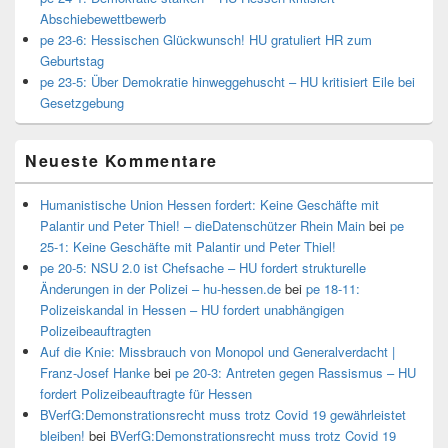
Abschiebewettbewerb
pe 23-6: Hessischen Glückwunsch! HU gratuliert HR zum
Geburtstag
pe 23-5: Über Demokratie hinweggehuscht – HU kritisiert Eile bei
Gesetzgebung
Neueste Kommentare
Humanistische Union Hessen fordert: Keine Geschäfte mit
Palantir und Peter Thiel! – dieDatenschützer Rhein Main
bei
pe
25-1: Keine Geschäfte mit Palantir und Peter Thiel!
pe 20-5: NSU 2.0 ist Chefsache – HU fordert strukturelle
Änderungen in der Polizei – hu-hessen.de
bei
pe 18-11:
Polizeiskandal in Hessen – HU fordert unabhängigen
Polizeibeauftragten
Auf die Knie: Missbrauch von Monopol und Generalverdacht |
Franz-Josef Hanke
bei
pe 20-3: Antreten gegen Rassismus – HU
fordert Polizeibeauftragte für Hessen
BVerfG:Demonstrationsrecht muss trotz Covid 19 gewährleistet
bleiben!
bei
BVerfG:Demonstrationsrecht muss trotz Covid 19