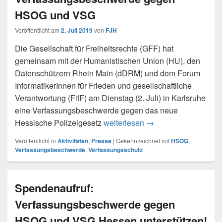
HSOG und VSG
Veröffentlicht am
2. Juli 2019
von
FJH
Die Gesellschaft für Freiheitsrechte (GFF) hat
gemeinsam mit der Humanistischen Union (HU), den
Datenschützern Rhein Main (dDRM) und dem Forum
InformatikerInnen für Frieden und gesellschaftliche
Verantwortung (FifF) am Dienstag (2. Juli) in Karlsruhe
eine Verfassungsbeschwerde gegen das neue
Hessische Polizeigesetz
weiterlesen
pe 19-4: Hessentroj
→
Veröffentlicht in
Aktivitäten
,
Presse
|
Gekennzeichnet mit
HSOG
,
Verfassungsbeschwerde
,
Verfassungsschutz
Spendenaufruf:
Verfassungsbeschwerde gegen
HSOG und VSG Hessen unterstützen!